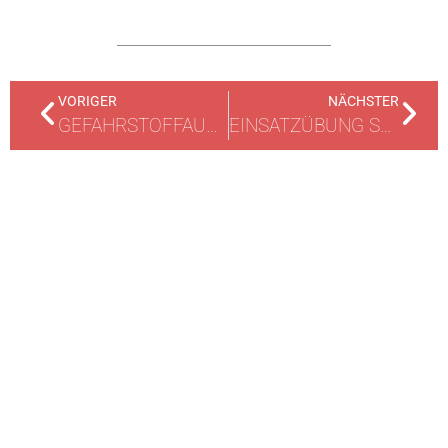
VORIGER
NÄCHSTER
GEFAHRSTOFFAUSTRITT IM THEATER
EINSATZÜBUNG SONDERLÖSCHMITTEL IM KLÄRWERK
ARCHIV