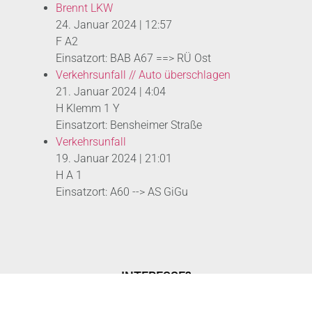
Brennt LKW
24. Januar 2024
|
12:57
F A2
Einsatzort: BAB A67 ==> RÜ Ost
Verkehrsunfall // Auto überschlagen
21. Januar 2024
|
4:04
H Klemm 1 Y
Einsatzort: Bensheimer Straße
Verkehrsunfall
19. Januar 2024
|
21:01
H A 1
Einsatzort: A60 --> AS GiGu
INTERESSE?
MITGLIED WERDEN