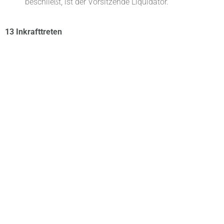
beschließt, ist der Vorsitzende Liquidator.
13 Inkrafttreten
Diese Satzung tritt unmittelbar nach Beschlussfassung in
Kraft.
Dirk Debertshäuser
, Vereinsvorsitzender
Königstädten
, den 17.07.2022