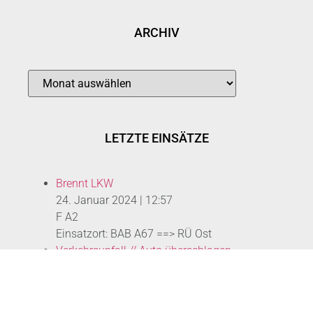
ARCHIV
LETZTE EINSÄTZE
Brennt LKW
24. Januar 2024
|
12:57
F A2
Einsatzort: BAB A67 ==> RÜ Ost
Verkehrsunfall // Auto überschlagen
21. Januar 2024
|
4:04
H Klemm 1 Y
Einsatzort: Bensheimer Straße