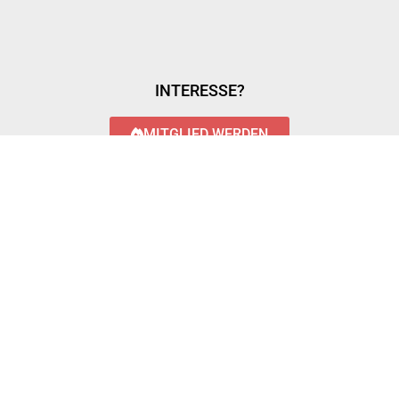
INTERESSE?
MITGLIED WERDEN
LOGIN WITH AZUREAD
Login with AzureAD