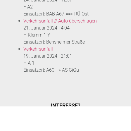
F A2
Einsatzort: BAB A67 ==> RÜ Ost
Verkehrsunfall // Auto überschlagen
21. Januar 2024
|
4:04
H Klemm 1 Y
Einsatzort: Bensheimer Straße
Verkehrsunfall
19. Januar 2024
|
21:01
H A 1
Einsatzort: A60 --> AS GiGu
INTERESSE?
MITGLIED WERDEN