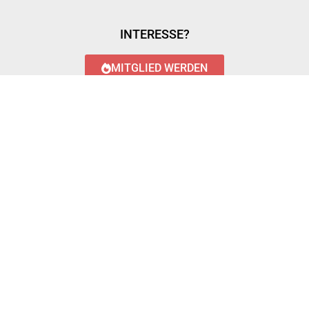
INTERESSE?
MITGLIED WERDEN
LOGIN WITH AZUREAD
Login with AzureAD
© 2023 FEUERWEHR KÖNIGSTÄDTEN