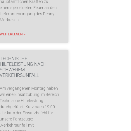
hauptamtlichen Kräften zu
einem gemeldeten Feuer an den
Lieferanteneingang des Penny
Marktes in
WEITERLESEN »
TECHNISCHE
HILFELEISTUNG NACH
SCHWEREM
VERKEHRSUNFALL
Am vergangenen Montag haben
wir eine Einsatzübung im Bereich
Technische Hilfeleistung
durchgeführt. Kurz nach 19:00
Uhr kam der Einsatzbefehl für
unsere Fahrzeuge:
„Verkehrsunfall mit