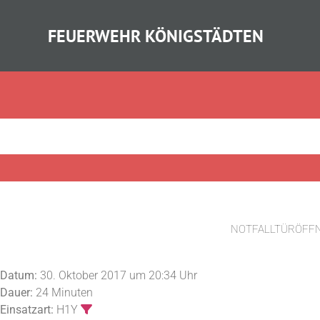
FEUERWEHR KÖNIGSTÄDTEN
NOTFALLTÜRÖFF
Datum:
30. Oktober 2017 um 20:34 Uhr
Dauer:
24 Minuten
Einsatzart:
H1Y