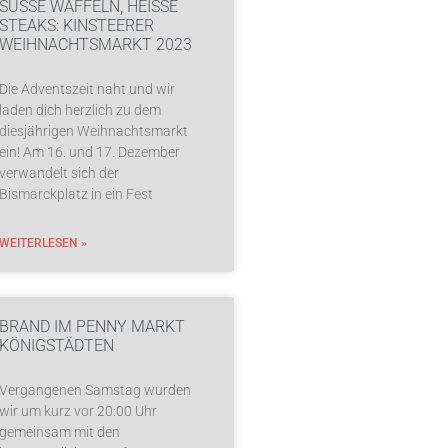
SÜSSE WAFFELN, HEISSE ST
EAKS: KINSTEERER WE
IHNACHTSMARKT 2023
Die Adventszeit naht und wir
laden dich herzlich zu dem
diesjährigen Weihnachtsmarkt
ein! Am 16. und 17. Dezember
verwandelt sich der
Bismarckplatz in ein Fest
WEITERLESEN »
BRAND IM PENNY MARKT
KÖNIGSTÄDTEN
Vergangenen Samstag wurden
wir um kurz vor 20:00 Uhr
gemeinsam mit den