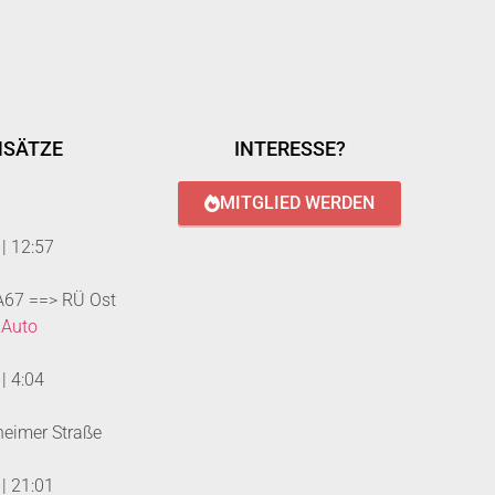
NSÄTZE
INTERESSE?
MITGLIED WERDEN
|
12:57
 A67 ==> RÜ Ost
 Auto
|
4:04
heimer Straße
|
21:01