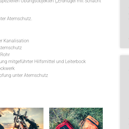
 speziellen Übungsobjekten („Erdhügel mit Schacht“
nter Atemschutz.
r Kanalisation
 Atemschutz
/Rohr
ung mitgeführter Hilfsmittel und Leiterbock
ockwerk
mpfung unter Atemschutz