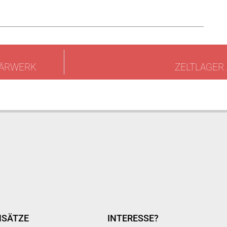
LÄRWERK
ZELTLAGER
NSÄTZE
INTERESSE?