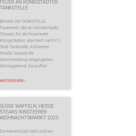
FEUER AN KÖNIGSTÄDTER
TANKSTELLE
BRAND AN TANKSTELLE
Feuerwehr übt an Sonderobjekt
“Einsatz für die Feuerwehr
Königstädten, alarmiert nach F2,
Shell Tankstelle, Astheimer
Straße” lautete die
Alarmmeldung vergangenen
Montagabend. Daraufhin
WEITERLESEN »
SÜSSE WAFFELN, HEISSE ST
EAKS: KINSTEERER WE
IHNACHTSMARKT 2023
Die Adventszeit naht und wir