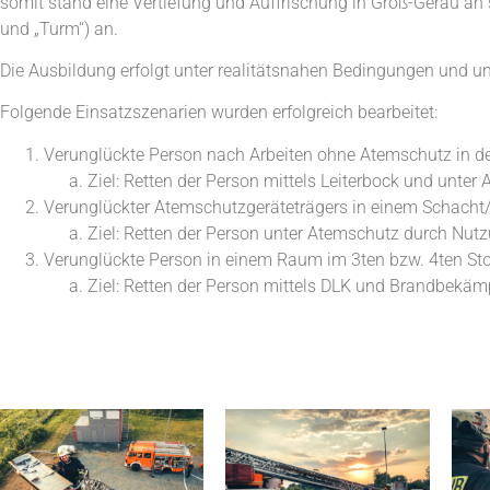
somit stand eine Vertiefung und Auffrischung in Groß-Gerau an
und „Turm“) an.
Die Ausbildung erfolgt unter realitätsnahen Bedingungen und u
Folgende Einsatzszenarien wurden erfolgreich bearbeitet:
Verunglückte Person nach Arbeiten ohne Atemschutz in de
Ziel: Retten der Person mittels Leiterbock und unter
Verunglückter Atemschutzgeräteträgers in einem Schacht
Ziel: Retten der Person unter Atemschutz durch Nutz
Verunglückte Person in einem Raum im 3ten bzw. 4ten St
Ziel: Retten der Person mittels DLK und Brandbekä