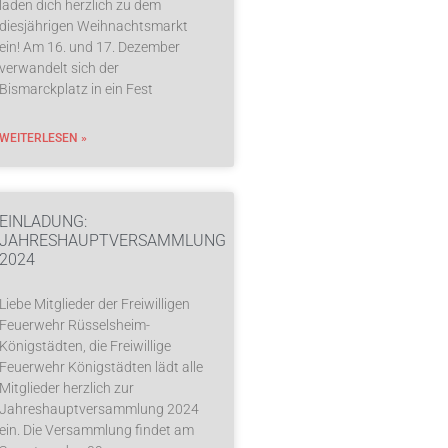
laden dich herzlich zu dem
diesjährigen Weihnachtsmarkt
ein! Am 16. und 17. Dezember
verwandelt sich der
Bismarckplatz in ein Fest
WEITERLESEN »
EINLADUNG:
JAHRESHAUPTVERSAMMLUNG
2024
Liebe Mitglieder der Freiwilligen
Feuerwehr Rüsselsheim-
Königstädten, die Freiwillige
Feuerwehr Königstädten lädt alle
Mitglieder herzlich zur
Jahreshauptversammlung 2024
ein. Die Versammlung findet am