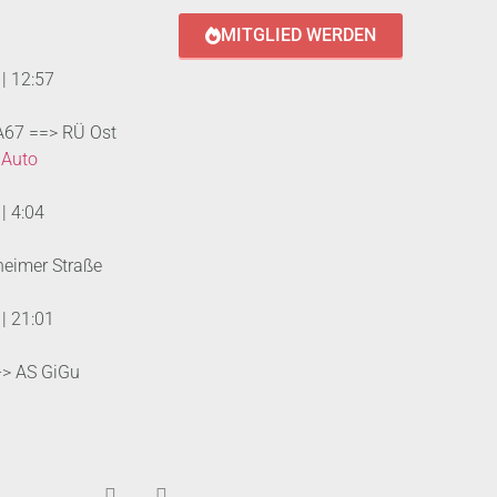
MITGLIED WERDEN
|
12:57
 A67 ==> RÜ Ost
 Auto
|
4:04
heimer Straße
|
21:01
--> AS GiGu