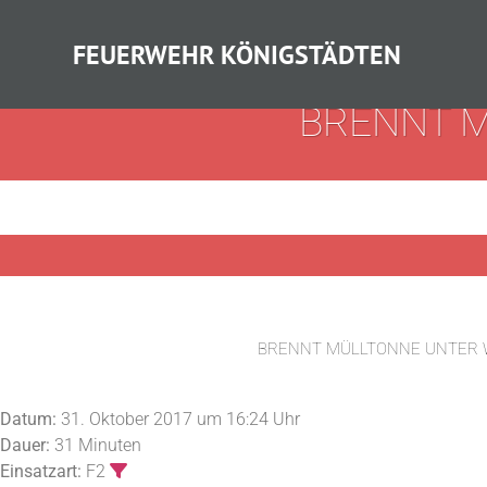
FEUERWEHR KÖNIGSTÄDTEN
BRENNT 
BRENNT MÜLLTONNE UNTER
Datum:
31. Oktober 2017 um 16:24 Uhr
Dauer:
31 Minuten
Einsatzart:
F2