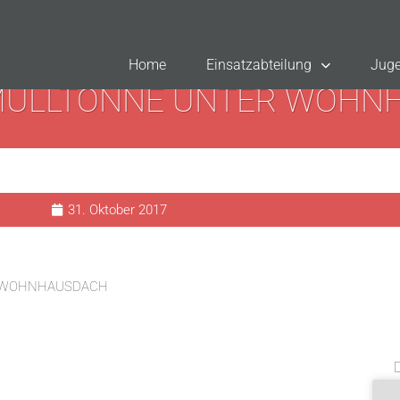
Home
Einsatzabteilung
Juge
MÜLLTONNE UNTER WOHN
31. Oktober 2017
 WOHNHAUSDACH