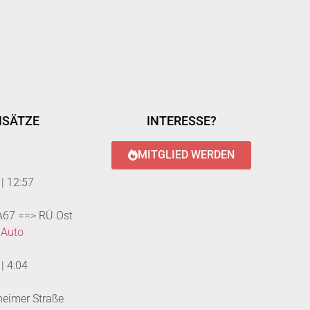
NSÄTZE
INTERESSE?
MITGLIED WERDEN
|
12:57
 A67 ==> RÜ Ost
 Auto
|
4:04
heimer Straße