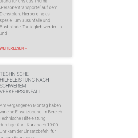
stand für uns das Thema
„Personentransporte“ auf dem
Dienstplan. Hierbei ging es
speziell um Busunfälle und
Busbrände. Tagtäglich werden in
und
WEITERLESEN »
TECHNISCHE
HILFELEISTUNG NACH
SCHWEREM
VERKEHRSUNFALL
Am vergangenen Montag haben
wir eine Einsatzübung im Bereich
Technische Hilfeleistung
durchgeführt. Kurz nach 19:00
Uhr kam der Einsatzbefehl für
unsere Fahrzeuge: