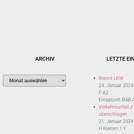
ARCHIV
LETZTE EI
Brennt LKW
24. Januar 2024
F A2
Einsatzort: BAB
Verkehrsunfall //
überschlagen
21. Januar 2024
H Klemm 1 Y