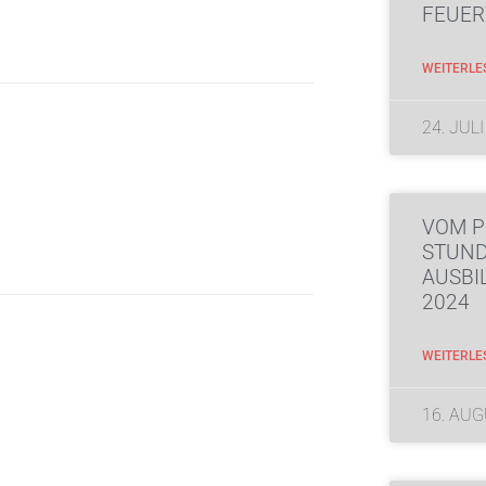
FEUER
WEITERLE
24. JUL
VOM P
STUN
AUSB
2024
WEITERLE
16. AU