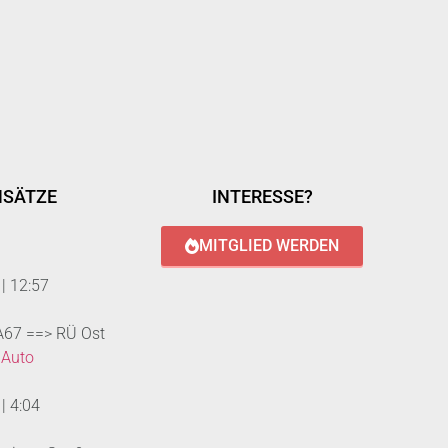
NSÄTZE
INTERESSE?
MITGLIED WERDEN
|
12:57
 A67 ==> RÜ Ost
 Auto
|
4:04