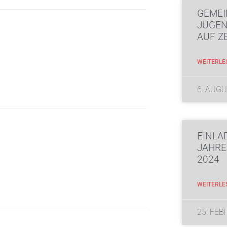
GEMEI
JUGE
AUF Z
WEITERLE
6. AUGU
EINLA
JAHR
2024
WEITERLE
25. FEB