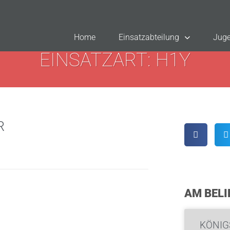
Home
Einsatzabteilung
Juge
EINSATZART: H1Y
R
AM BELI
KÖNIG