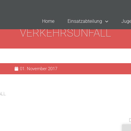
Home
Einsatzabteilung
Juge
VERKEHRSUNFALL
01. November 2017
ALL