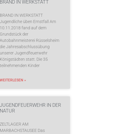
BRAND IN WERKSTATT
BRAND IN WERKSTATT
Jugendliche üben Ernstfall Am
10.11.2018 fand auf dem
Grundstück der
Autobahnmeisterei Rüsselsheim
die Jahresabschlussübung
unserer Jugendfeuerwehr
Königstädten statt. Die 35
teilnehmenden Kinder
WEITERLESEN »
JUGENDFEUERWEHR IN DER
NATUR
ZELTLAGER AM
MARBACHSTAUSEE Das