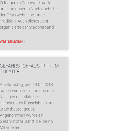
Zeltlager im Odenwald hat für
uns und unseren Nachwuchs bei
der Feuerwehr eine lange
Tradition. Auch dieses Jahr
organisierte der Stadtverband
WEITERLESEN »
GEFAHRSTOFFAUSTRITT IM
THEATER
Am Samstag, den 14.04.2018
haben wir gemeinsam mit den
Kollegen des Malteser
Hilfsdienstes Rüsselsheim am
Stadttheater geübt.
Angenommen wurde ein
Gefahrstoffaustritt, bei dem 2
Mitarbeiter