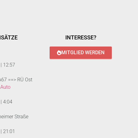
NSÄTZE
INTERESSE?
MITGLIED WERDEN
|
12:57
 A67 ==> RÜ Ost
 Auto
|
4:04
heimer Straße
|
21:01