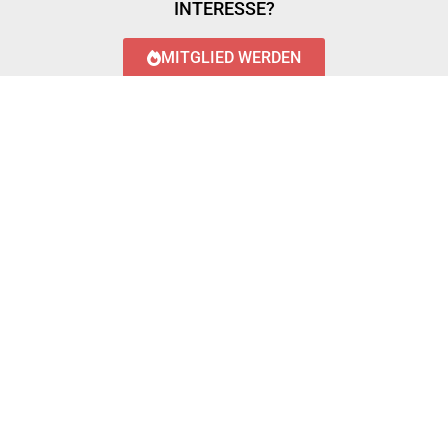
INTERESSE?
MITGLIED WERDEN
LOGIN WITH AZUREAD
Login with AzureAD
© 2023 FEUERWEHR KÖNIGSTÄDTEN
IMPRESSUM