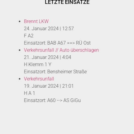
LETZTE EINSÄTZE
Brennt LKW
24. Januar 2024
|
12:57
F A2
Einsatzort: BAB A67 ==> RÜ Ost
Verkehrsunfall // Auto überschlagen
21. Januar 2024
|
4:04
H Klemm 1 Y
Einsatzort: Bensheimer Straße
Verkehrsunfall
19. Januar 2024
|
21:01
H A 1
Einsatzort: A60 --> AS GiGu