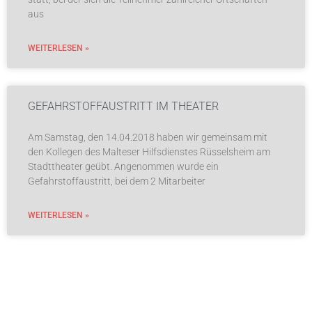
aus
WEITERLESEN »
GEFAHRSTOFFAUSTRITT IM THEATER
Am Samstag, den 14.04.2018 haben wir gemeinsam mit
den Kollegen des Malteser Hilfsdienstes Rüsselsheim am
Stadttheater geübt. Angenommen wurde ein
Gefahrstoffaustritt, bei dem 2 Mitarbeiter
WEITERLESEN »