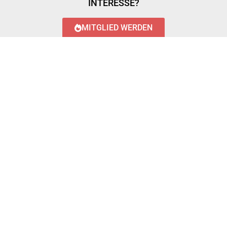
INTERESSE?
MITGLIED WERDEN
LOGIN WITH AZUREAD
Login with AzureAD
© 2023 FEUERWEHR KÖNIGSTÄDTEN
IMPRESSUM