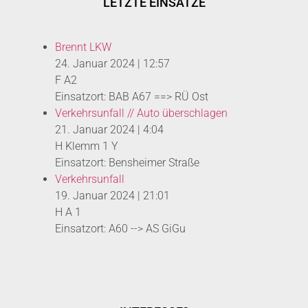
LETZTE EINSÄTZE
Brennt LKW
24. Januar 2024
|
12:57
F A2
Einsatzort: BAB A67 ==> RÜ Ost
Verkehrsunfall // Auto überschlagen
21. Januar 2024
|
4:04
H Klemm 1 Y
Einsatzort: Bensheimer Straße
Verkehrsunfall
19. Januar 2024
|
21:01
H A 1
Einsatzort: A60 --> AS GiGu