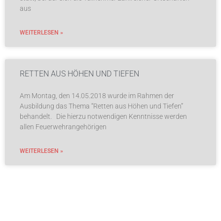
aus
WEITERLESEN »
RETTEN AUS HÖHEN UND TIEFEN
Am Montag, den 14.05.2018 wurde im Rahmen der
Ausbildung das Thema “Retten aus Höhen und Tiefen”
behandelt. Die hierzu notwendigen Kenntnisse werden
allen Feuerwehrangehörigen
WEITERLESEN »