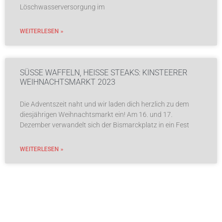
Löschwasserversorgung im
WEITERLESEN »
SÜSSE WAFFELN, HEISSE STEAKS: KINSTEERER WE
IHNACHTSMARKT 2023
Die Adventszeit naht und wir laden dich herzlich zu dem
diesjährigen Weihnachtsmarkt ein! Am 16. und 17.
Dezember verwandelt sich der Bismarckplatz in ein Fest
WEITERLESEN »