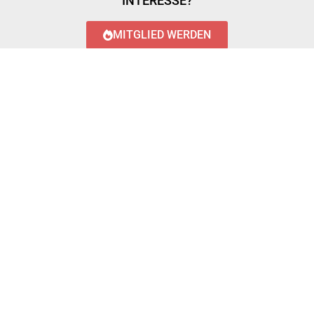
INTERESSE?
MITGLIED WERDEN
LOGIN WITH AZUREAD
Login with AzureAD
© 2023 FEUERWEHR KÖNIGSTÄDTEN
IMPRESSUM