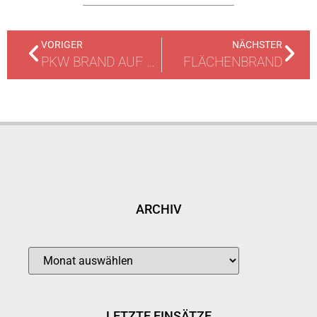
VORIGER
NÄCHSTER
PKW BRAND AUF A67
FLÄCHENBRAND
ARCHIV
LETZTE EINSÄTZE