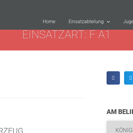
Home
Einsatzabteilung
Juge
EINSATZART: F A1
AM BELI
HRZEUG
KÖNIG