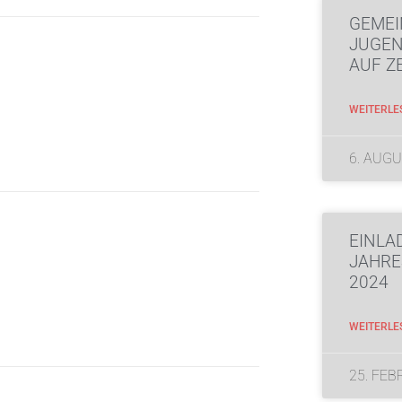
GEMEI
JUGE
AUF Z
WEITERLE
6. AUGU
EINLA
JAHR
2024
WEITERLE
25. FEB