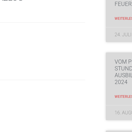
FEUER
WEITERLE
24. JUL
VOM P
STUN
AUSB
2024
WEITERLE
16. AU