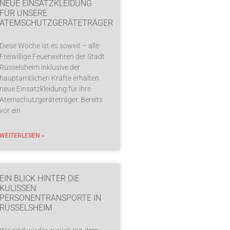
NEUE EINSATZKLEIDUNG
FÜR UNSERE
ATEMSCHUTZGERÄTETRÄGER
Diese Woche ist es soweit – alle
Freiwillige Feuerwehren der Stadt
Rüsselsheim inklusive der
hauptamtlichen Kräfte erhalten
neue Einsatzkleidung für ihre
Atemschutzgeräteträger. Bereits
vor ein
WEITERLESEN »
EIN BLICK HINTER DIE
KULISSEN:
PERSONENTRANSPORTE IN
RÜSSELSHEIM