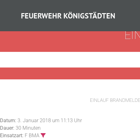
FEUERWEHR KÖNIGSTÄDTEN
EI
EINLAUF BRANDMELD
Datum:
3. Januar 2018 um 11:13 Uhr
Dauer:
30 Minuten
Einsatzart:
F BMA