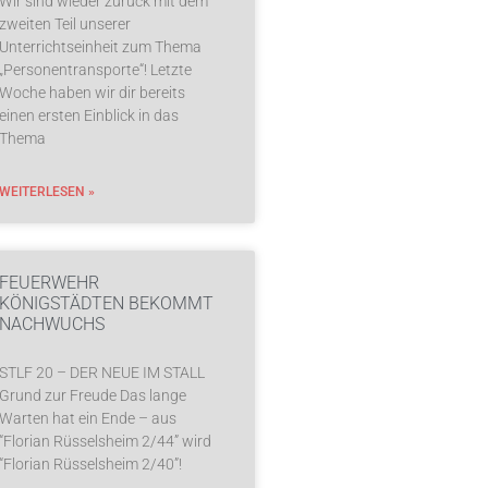
Wir sind wieder zurück mit dem
zweiten Teil unserer
Unterrichtseinheit zum Thema
„Personentransporte“! Letzte
Woche haben wir dir bereits
einen ersten Einblick in das
Thema
WEITERLESEN »
FEUERWEHR
KÖNIGSTÄDTEN BEKOMMT
NACHWUCHS
STLF 20 – DER NEUE IM STALL
Grund zur Freude Das lange
Warten hat ein Ende – aus
“Florian Rüsselsheim 2/44” wird
“Florian Rüsselsheim 2/40”!