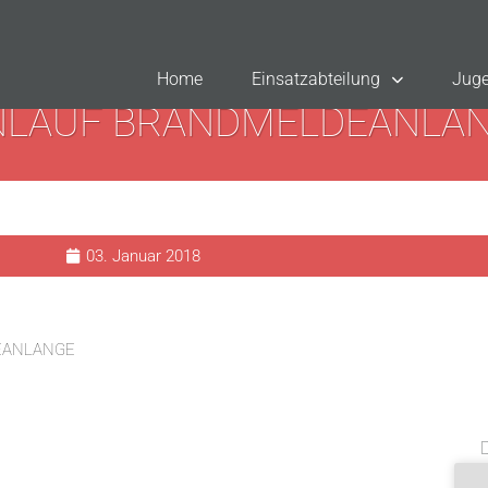
Home
Einsatzabteilung
Juge
NLAUF BRANDMELDEANLA
03. Januar 2018
EANLANGE