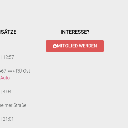
NSÄTZE
INTERESSE?
MITGLIED WERDEN
|
12:57
 A67 ==> RÜ Ost
 Auto
|
4:04
heimer Straße
|
21:01