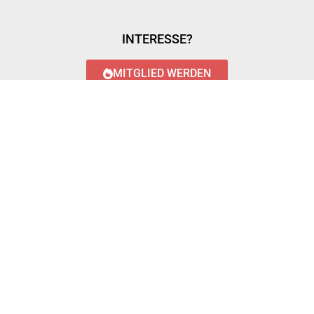
INTERESSE?
MITGLIED WERDEN
LOGIN WITH AZUREAD
Login with AzureAD