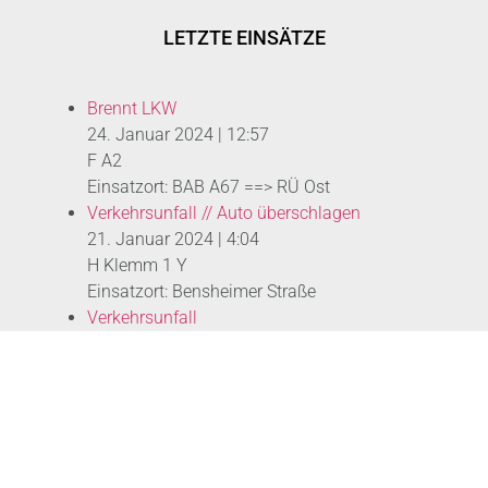
LETZTE EINSÄTZE
Brennt LKW
24. Januar 2024
|
12:57
F A2
Einsatzort: BAB A67 ==> RÜ Ost
Verkehrsunfall // Auto überschlagen
21. Januar 2024
|
4:04
H Klemm 1 Y
Einsatzort: Bensheimer Straße
Verkehrsunfall
19. Januar 2024
|
21:01
H A 1
Einsatzort: A60 --> AS GiGu