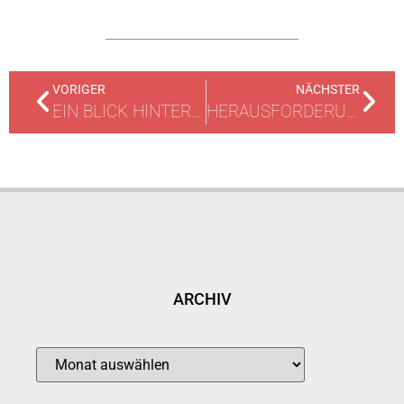
VORIGER
NÄCHSTER
EIN BLICK HINTER DIE KULISSEN: PERSONENTRANSPORTE IN RÜSSELSHEIM
HERAUSFORDERUNG FÜR DIE FEUERWEHR RÜSSELSHEIM: EINSATZ NACH UNWETTER
ARCHIV