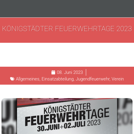
KÖNIGSTÄDTER FEUERWEHRTAGE 2023
08. Juni 2023
Allgemeines
,
Einsatzabteilung
,
Jugendfeuerwehr
,
Verein