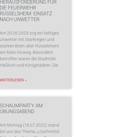
HERAUSFORDERUNG FÜR
DIE FEUERWEHR
RÜSSELSHEIM: EINSATZ
NACH UNWETTER
Am 20.06.2023 zog ein heftiges
Unwetter mit Starkregen und
starken Böen über Rüsselsheim
am Main hinweg. Besonders
betroffen waren die Stadtteile
Haßloch und Königstädten. Die
WEITERLESEN »
SCHAUMPARTY AM
ÜBUNGSABEND
Am Montag (18.07.2022) stand
bei uns das Thema „Löschmittel