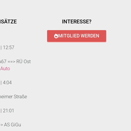
NSÄTZE
INTERESSE?
MITGLIED WERDEN
|
12:57
 A67 ==> RÜ Ost
 Auto
|
4:04
heimer Straße
|
21:01
--> AS GiGu