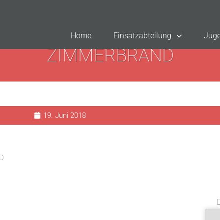
Home
Einsatzabteilung
Juge
ZIMMERBRAND
19. Juni 2018
D