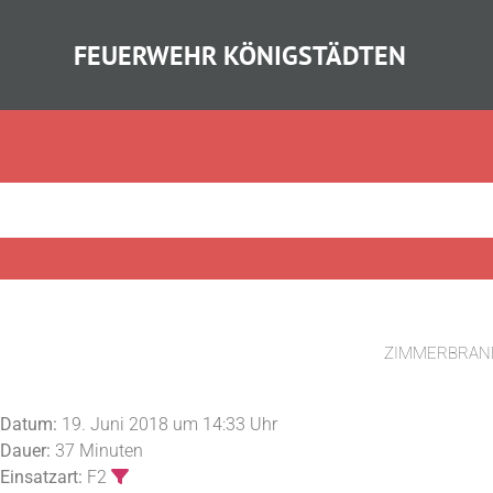
FEUERWEHR KÖNIGSTÄDTEN
ZIMMERBRAN
Datum:
19. Juni 2018 um 14:33 Uhr
Dauer:
37 Minuten
Einsatzart:
F2