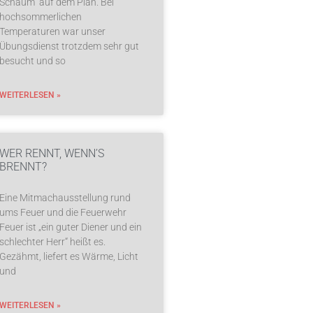
Schaum“ auf dem Plan. Bei
hochsommerlichen
Temperaturen war unser
Übungsdienst trotzdem sehr gut
besucht und so
WEITERLESEN »
WER RENNT, WENN’S
BRENNT?
Eine Mitmachausstellung rund
ums Feuer und die Feuerwehr
Feuer ist „ein guter Diener und ein
schlechter Herr“ heißt es.
Gezähmt, liefert es Wärme, Licht
und
WEITERLESEN »