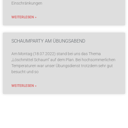
Einschränkungen
WEITERLESEN »
SCHAUMPARTY AM ÜBUNGSABEND
Am Montag (18.07.2022) stand bei uns das Thema
„Löschmittel Schaum“ auf dem Plan. Bei hochsommerlichen
Temperaturen war unser Übungsdienst trotzdem sehr gut
besucht und so
WEITERLESEN »