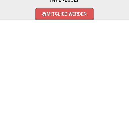
MITGLIED WERDEN
LOGIN WITH AZUREAD
Login with AzureAD
© 2023 FEUERWEHR KÖNIGSTÄDTEN
IMPRESSUM