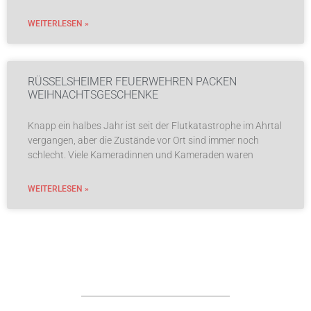
WEITERLESEN »
RÜSSELSHEIMER FEUERWEHREN PACKEN
WEIHNACHTSGESCHENKE
Knapp ein halbes Jahr ist seit der Flutkatastrophe im Ahrtal
vergangen, aber die Zustände vor Ort sind immer noch
schlecht. Viele Kameradinnen und Kameraden waren
WEITERLESEN »