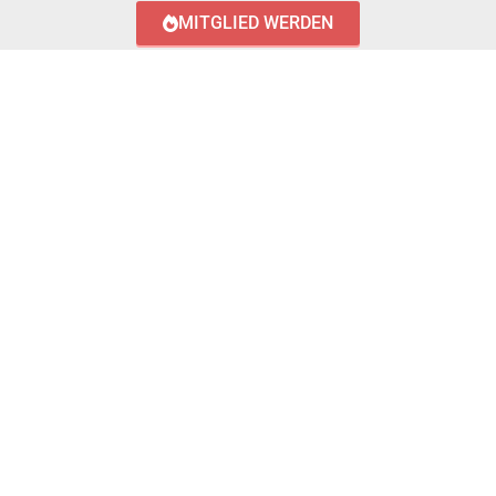
MITGLIED WERDEN
LOGIN WITH AZUREAD
Login with AzureAD
© 2023 FEUERWEHR KÖNIGSTÄDTEN
IMPRESSUM
DATENSCHUTZERKLÄRUNG