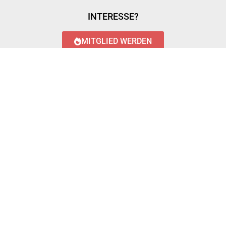
INTERESSE?
MITGLIED WERDEN
LOGIN WITH AZUREAD
Login with AzureAD
© 2023 FEUERWEHR KÖNIGSTÄDTEN