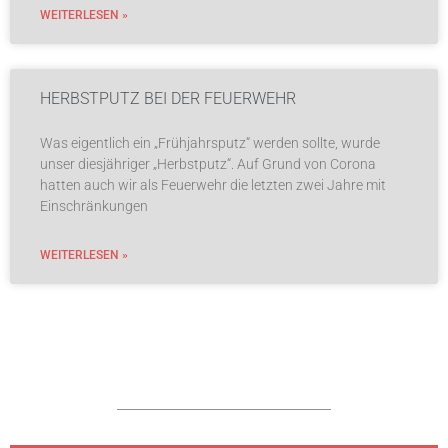
WEITERLESEN »
HERBSTPUTZ BEI DER FEUERWEHR
Was eigentlich ein „Frühjahrsputz“ werden sollte, wurde
unser diesjähriger „Herbstputz“. Auf Grund von Corona
hatten auch wir als Feuerwehr die letzten zwei Jahre mit
Einschränkungen
WEITERLESEN »