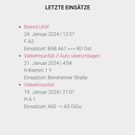
LETZTE EINSÄTZE
Brennt LKW
24. Januar 2024
|
12:57
F A2
Einsatzort: BAB A67 ==> RÜ Ost
Verkehrsunfall // Auto überschlagen
21. Januar 2024
|
4:04
H Klemm 1 Y
Einsatzort: Bensheimer Straße
Verkehrsunfall
19. Januar 2024
|
21:01
H A 1
Einsatzort: A60 --> AS GiGu