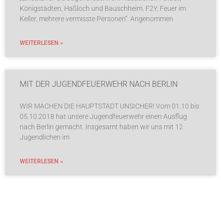
Königstädten, Haßloch und Bauschheim. F2Y, Feuer im
Keller, mehrere vermisste Personen“. Angenommen
WEITERLESEN »
MIT DER JUGENDFEUERWEHR NACH BERLIN
WIR MACHEN DIE HAUPTSTADT UNSICHER! Vom 01.10 bis
05.10.2018 hat unsere Jugendfeuerwehr einen Ausflug
nach Berlin gemacht. Insgesamt haben wir uns mit 12
Jugendlichen im
WEITERLESEN »