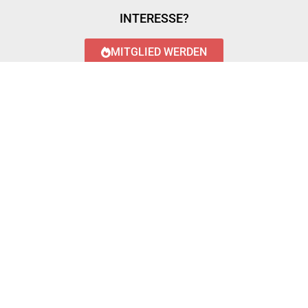
INTERESSE?
MITGLIED WERDEN
LOGIN WITH AZUREAD
Login with AzureAD
© 2023 FEUERWEHR KÖNIGSTÄDTEN