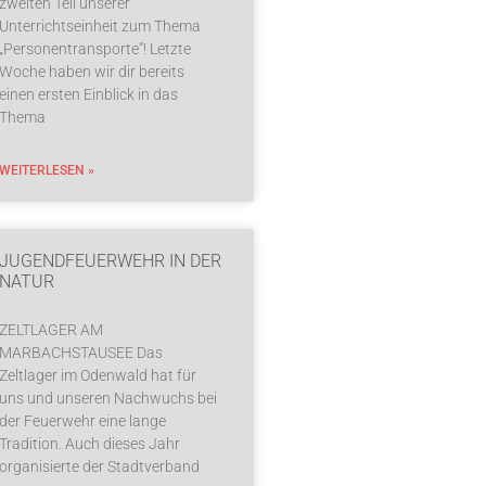
zweiten Teil unserer
Unterrichtseinheit zum Thema
„Personentransporte“! Letzte
Woche haben wir dir bereits
einen ersten Einblick in das
Thema
WEITERLESEN »
JUGENDFEUERWEHR IN DER
NATUR
ZELTLAGER AM
MARBACHSTAUSEE Das
Zeltlager im Odenwald hat für
uns und unseren Nachwuchs bei
der Feuerwehr eine lange
Tradition. Auch dieses Jahr
organisierte der Stadtverband