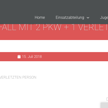
Home
Einsatzabteilung
Juge
LL MIT 2 PKW + 1 VERL
15. Juli 2018
 VERLETZTEN PERSON