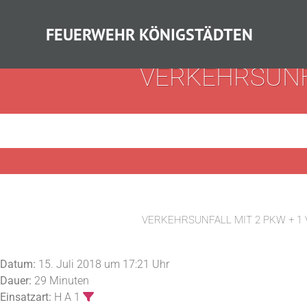
FEUERWEHR KÖNIGSTÄDTEN
VERKEHRSUNFA
VERKEHRSUNFALL MIT 2 PKW + 1
Datum:
15. Juli 2018 um 17:21 Uhr
Dauer:
29 Minuten
Einsatzart:
H A 1