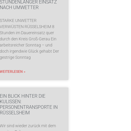
STUNDENLANGER EINSATZ
NACH UMWETTER
STARKE UNWETTER
VERWÜSTEN RÜSSELSHEIM 8
Stunden im Dauereinsatz quer
durch den Kreis Groß-Gerau Ein
arbeitsreicher Sonntag – und
doch irgendwie Glück gehabt Der
gestrige Sonntag
WEITERLESEN »
EIN BLICK HINTER DIE
KULISSEN:
PERSONENTRANSPORTE IN
RÜSSELSHEIM
Wir sind wieder zurück mit dem