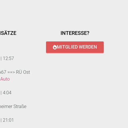
NSÄTZE
INTERESSE?
MITGLIED WERDEN
|
12:57
 A67 ==> RÜ Ost
 Auto
|
4:04
heimer Straße
|
21:01