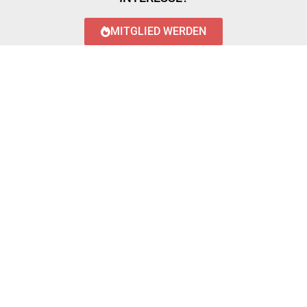
MITGLIED WERDEN
LOGIN WITH AZUREAD
Login with AzureAD
© 2023 FEUERWEHR KÖNIGSTÄDTEN
IMPRESSUM