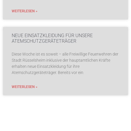
WEITERLESEN »
NEUE EINSATZKLEIDUNG FÜR UNSERE
ATEMSCHUTZGERÄTETRÄGER
Diese Woche ist es soweit – alle Freiwillige Feuerwehren der
Stadt Rüsselsheim inklusive der hauptamtlichen Kräfte
erhalten neue Einsatzkleidung für ihre
Atemschutzgeräteträger. Bereits vor ein
WEITERLESEN »