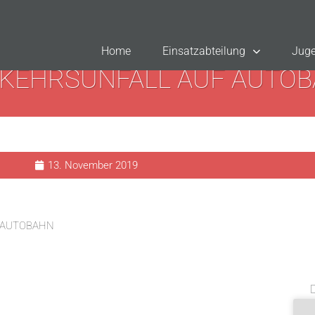
Home
Einsatzabteilung
Juge
KEHRSUNFALL AUF AUTO
13. November 2019
 AUTOBAHN