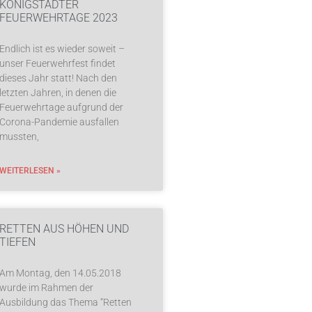
KÖNIGSTÄDTER
FEUERWEHRTAGE 2023
Endlich ist es wieder soweit –
unser Feuerwehrfest findet
dieses Jahr statt! Nach den
letzten Jahren, in denen die
Feuerwehrtage aufgrund der
Corona-Pandemie ausfallen
mussten,
WEITERLESEN »
RETTEN AUS HÖHEN UND
TIEFEN
Am Montag, den 14.05.2018
wurde im Rahmen der
Ausbildung das Thema “Retten