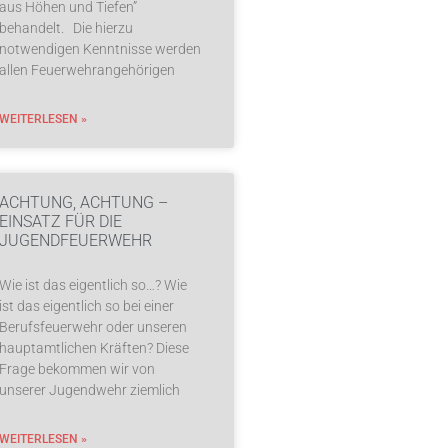
aus Höhen und Tiefen”
behandelt. Die hierzu
notwendigen Kenntnisse werden
allen Feuerwehrangehörigen
WEITERLESEN »
ACHTUNG, ACHTUNG –
EINSATZ FÜR DIE
JUGENDFEUERWEHR
Wie ist das eigentlich so…? Wie
ist das eigentlich so bei einer
Berufsfeuerwehr oder unseren
hauptamtlichen Kräften? Diese
Frage bekommen wir von
unserer Jugendwehr ziemlich
WEITERLESEN »