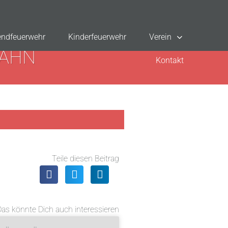
ndfeuerwehr
Kinderfeuerwehr
Verein
BAHN
Kontakt
Teile diesen Beitrag
Das könnte Dich auch interessieren