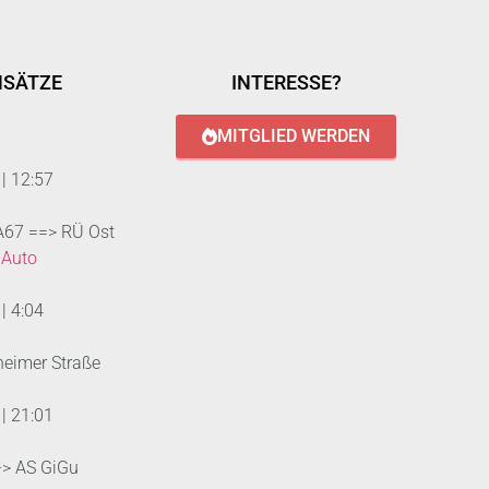
NSÄTZE
INTERESSE?
MITGLIED WERDEN
|
12:57
 A67 ==> RÜ Ost
 Auto
|
4:04
heimer Straße
|
21:01
--> AS GiGu