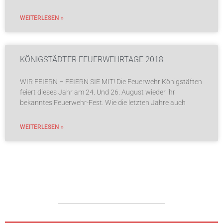
WEITERLESEN »
KÖNIGSTÄDTER FEUERWEHRTAGE 2018
WIR FEIERN – FEIERN SIE MIT! Die Feuerwehr Königstäften
feiert dieses Jahr am 24. Und 26. August wieder ihr
bekanntes Feuerwehr-Fest. Wie die letzten Jahre auch
WEITERLESEN »