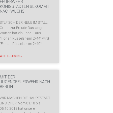
FEUERWEHR
KÖNIGSTÄDTEN BEKOMMT
NACHWUCHS
STLF 20 – DER NEUE IM STALL
Grund zur Freude Das lange
Warten hat ein Ende – aus
“Florian Rüsselsheim 2/44” wird
“Florian Rüsselsheim 2/40”!
WEITERLESEN »
MIT DER
JUGENDFEUERWEHR NACH
BERLIN
WIR MACHEN DIE HAUPTSTADT
UNSICHER! Vom 01.10 bis
05.10.2018 hat unsere