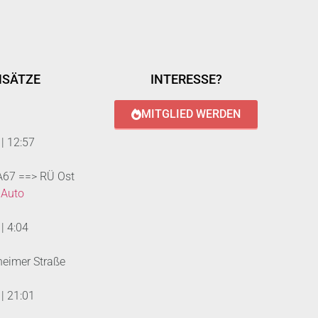
NSÄTZE
INTERESSE?
MITGLIED WERDEN
|
12:57
 A67 ==> RÜ Ost
 Auto
|
4:04
heimer Straße
|
21:01