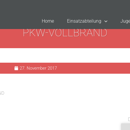
Home
Einsatzabteilung
Juge
PKW-VOLLBRAND
27. November 2017
ND