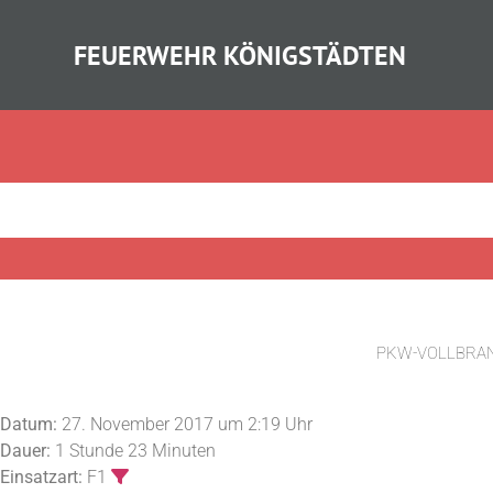
FEUERWEHR KÖNIGSTÄDTEN
PKW-VOLLBRA
Datum:
27. November 2017 um 2:19 Uhr
Dauer:
1 Stunde 23 Minuten
Einsatzart:
F1