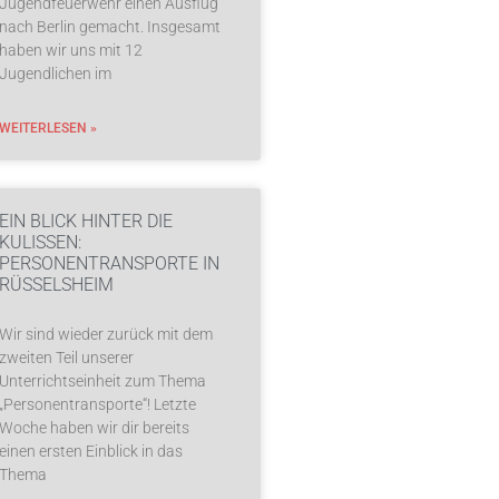
Jugendfeuerwehr einen Ausflug
nach Berlin gemacht. Insgesamt
haben wir uns mit 12
Jugendlichen im
WEITERLESEN »
EIN BLICK HINTER DIE
KULISSEN:
PERSONENTRANSPORTE IN
RÜSSELSHEIM
Wir sind wieder zurück mit dem
zweiten Teil unserer
Unterrichtseinheit zum Thema
„Personentransporte“! Letzte
Woche haben wir dir bereits
einen ersten Einblick in das
Thema