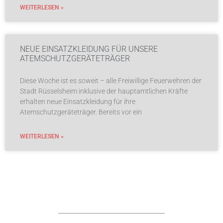
WEITERLESEN »
NEUE EINSATZKLEIDUNG FÜR UNSERE
ATEMSCHUTZGERÄTETRÄGER
Diese Woche ist es soweit – alle Freiwillige Feuerwehren der
Stadt Rüsselsheim inklusive der hauptamtlichen Kräfte
erhalten neue Einsatzkleidung für ihre
Atemschutzgeräteträger. Bereits vor ein
WEITERLESEN »