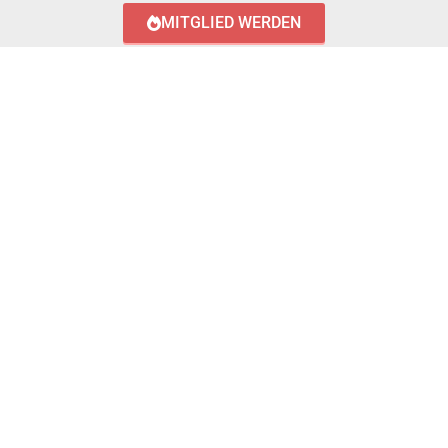
MITGLIED WERDEN
LOGIN WITH AZUREAD
Login with AzureAD
© 2023 FEUERWEHR KÖNIGSTÄDTEN
IMPRESSUM
DATENSCHUTZERKLÄRUNG