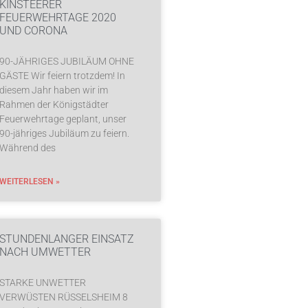
KINSTEERER
FEUERWEHRTAGE 2020
UND CORONA
90-JÄHRIGES JUBILÄUM OHNE
GÄSTE Wir feiern trotzdem! In
diesem Jahr haben wir im
Rahmen der Königstädter
Feuerwehrtage geplant, unser
90-jähriges Jubiläum zu feiern.
Während des
WEITERLESEN »
STUNDENLANGER EINSATZ
NACH UMWETTER
STARKE UNWETTER
VERWÜSTEN RÜSSELSHEIM 8