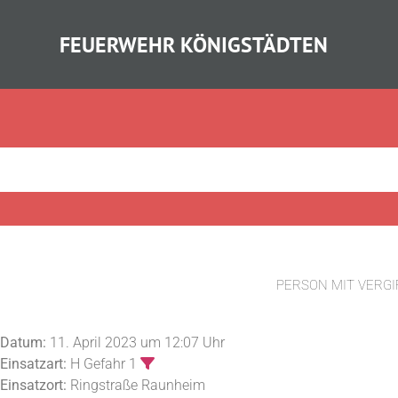
FEUERWEHR KÖNIGSTÄDTEN
PERSON MIT VERG
Datum:
11. April 2023 um 12:07 Uhr
Einsatzart:
H Gefahr 1
Einsatzort:
Ringstraße Raunheim