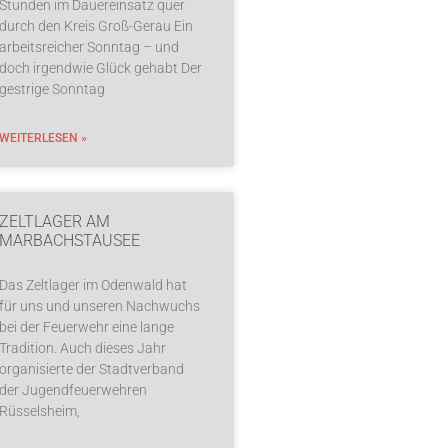
Stunden im Dauereinsatz quer
durch den Kreis Groß-Gerau Ein
arbeitsreicher Sonntag – und
doch irgendwie Glück gehabt Der
gestrige Sonntag
WEITERLESEN »
ZELTLAGER AM
MARBACHSTAUSEE
Das Zeltlager im Odenwald hat
für uns und unseren Nachwuchs
bei der Feuerwehr eine lange
Tradition. Auch dieses Jahr
organisierte der Stadtverband
der Jugendfeuerwehren
Rüsselsheim,