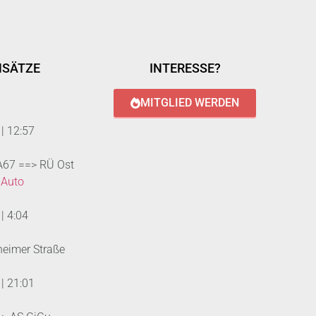
NSÄTZE
INTERESSE?
MITGLIED WERDEN
|
12:57
 A67 ==> RÜ Ost
 Auto
|
4:04
heimer Straße
|
21:01