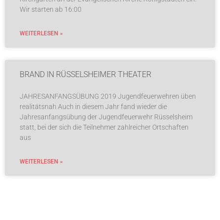
Wir starten ab 16:00
WEITERLESEN »
BRAND IN RÜSSELSHEIMER THEATER
JAHRESANFANGSÜBUNG 2019 Jugendfeuerwehren üben
realitätsnah Auch in diesem Jahr fand wieder die
Jahresanfangsübung der Jugendfeuerwehr Rüsselsheim
statt, bei der sich die Teilnehmer zahlreicher Ortschaften
aus
WEITERLESEN »