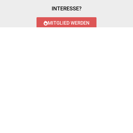
INTERESSE?
MITGLIED WERDEN
LOGIN WITH AZUREAD
Login with AzureAD
© 2023 FEUERWEHR KÖNIGSTÄDTEN