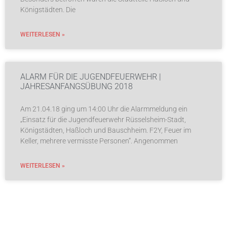
Königstädten. Die
WEITERLESEN »
ALARM FÜR DIE JUGENDFEUERWEHR |
JAHRESANFANGSÜBUNG 2018
Am 21.04.18 ging um 14:00 Uhr die Alarmmeldung ein
„Einsatz für die Jugendfeuerwehr Rüsselsheim-Stadt,
Königstädten, Haßloch und Bauschheim. F2Y, Feuer im
Keller, mehrere vermisste Personen“. Angenommen
WEITERLESEN »