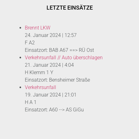
LETZTE EINSÄTZE
Brennt LKW
24. Januar 2024
|
12:57
F A2
Einsatzort: BAB A67 ==> RÜ Ost
Verkehrsunfall // Auto überschlagen
21. Januar 2024
|
4:04
H Klemm 1 Y
Einsatzort: Bensheimer Straße
Verkehrsunfall
19. Januar 2024
|
21:01
H A 1
Einsatzort: A60 --> AS GiGu