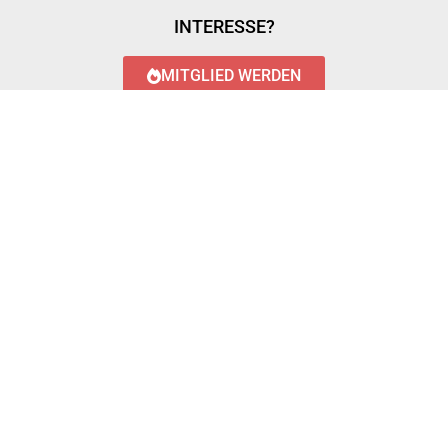
INTERESSE?
MITGLIED WERDEN
LOGIN WITH AZUREAD
Login with AzureAD
© 2023 FEUERWEHR KÖNIGSTÄDTEN