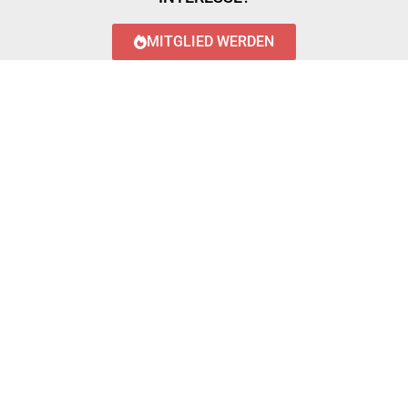
MITGLIED WERDEN
LOGIN WITH AZUREAD
Login with AzureAD
© 2023 FEUERWEHR KÖNIGSTÄDTEN
IMPRESSUM