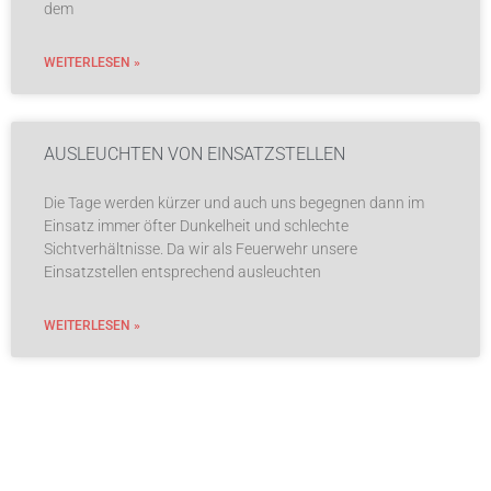
dem
WEITERLESEN »
AUSLEUCHTEN VON EINSATZSTELLEN
Die Tage werden kürzer und auch uns begegnen dann im
Einsatz immer öfter Dunkelheit und schlechte
Sichtverhältnisse. Da wir als Feuerwehr unsere
Einsatzstellen entsprechend ausleuchten
WEITERLESEN »