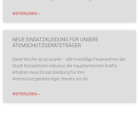
WEITERLESEN »
NEUE EINSATZKLEIDUNG FÜR UNSERE
ATEMSCHUTZGERÄTETRÄGER
Diese Woche ist es soweit – alle Freiwillige Feuerwehren der
Stadt Rüsselsheim inklusive der hauptamtlichen Kräfte
erhalten neue Einsatzkleidung für ihre
Atemschutzgeräteträger. Bereits vor ein
WEITERLESEN »