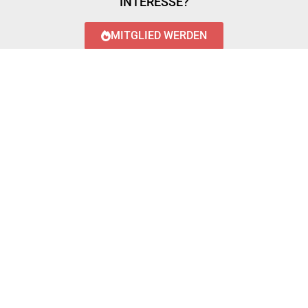
INTERESSE?
MITGLIED WERDEN
LOGIN WITH AZUREAD
Login with AzureAD
© 2023 FEUERWEHR KÖNIGSTÄDTEN
IMPRESSUM