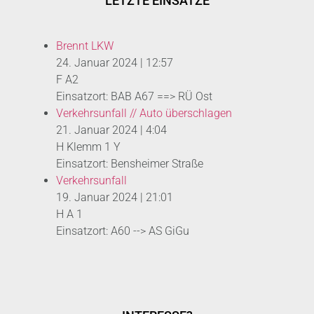
LETZTE EINSÄTZE
Brennt LKW
24. Januar 2024
|
12:57
F A2
Einsatzort: BAB A67 ==> RÜ Ost
Verkehrsunfall // Auto überschlagen
21. Januar 2024
|
4:04
H Klemm 1 Y
Einsatzort: Bensheimer Straße
Verkehrsunfall
19. Januar 2024
|
21:01
H A 1
Einsatzort: A60 --> AS GiGu