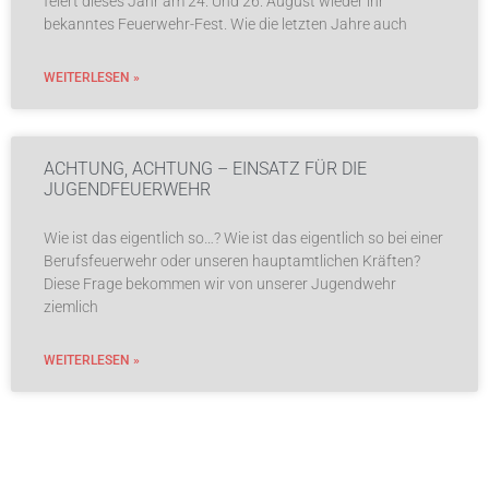
feiert dieses Jahr am 24. Und 26. August wieder ihr
bekanntes Feuerwehr-Fest. Wie die letzten Jahre auch
WEITERLESEN »
ACHTUNG, ACHTUNG – EINSATZ FÜR DIE
JUGENDFEUERWEHR
Wie ist das eigentlich so…? Wie ist das eigentlich so bei einer
Berufsfeuerwehr oder unseren hauptamtlichen Kräften?
Diese Frage bekommen wir von unserer Jugendwehr
ziemlich
WEITERLESEN »