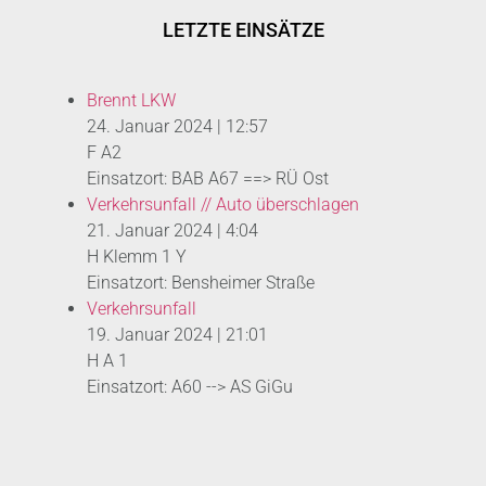
LETZTE EINSÄTZE
Brennt LKW
24. Januar 2024
|
12:57
F A2
Einsatzort: BAB A67 ==> RÜ Ost
Verkehrsunfall // Auto überschlagen
21. Januar 2024
|
4:04
H Klemm 1 Y
Einsatzort: Bensheimer Straße
Verkehrsunfall
19. Januar 2024
|
21:01
H A 1
Einsatzort: A60 --> AS GiGu