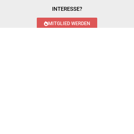
INTERESSE?
MITGLIED WERDEN
LOGIN WITH AZUREAD
Login with AzureAD
© 2023 FEUERWEHR KÖNIGSTÄDTEN