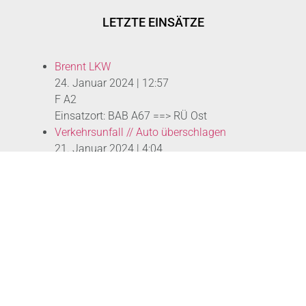
LETZTE EINSÄTZE
Brennt LKW
24. Januar 2024
|
12:57
F A2
Einsatzort: BAB A67 ==> RÜ Ost
Verkehrsunfall // Auto überschlagen
21. Januar 2024
|
4:04
H Klemm 1 Y
Einsatzort: Bensheimer Straße
Verkehrsunfall
19. Januar 2024
|
21:01
H A 1
Einsatzort: A60 --> AS GiGu