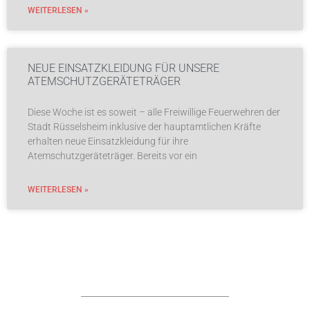
WEITERLESEN »
NEUE EINSATZKLEIDUNG FÜR UNSERE
ATEMSCHUTZGERÄTETRÄGER
Diese Woche ist es soweit – alle Freiwillige Feuerwehren der
Stadt Rüsselsheim inklusive der hauptamtlichen Kräfte
erhalten neue Einsatzkleidung für ihre
Atemschutzgeräteträger. Bereits vor ein
WEITERLESEN »