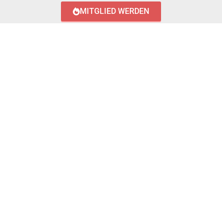
MITGLIED WERDEN
LOGIN WITH AZUREAD
Login with AzureAD
© 2023 FEUERWEHR KÖNIGSTÄDTEN
IMPRESSUM
DATENSCHUTZERKLÄRUNG