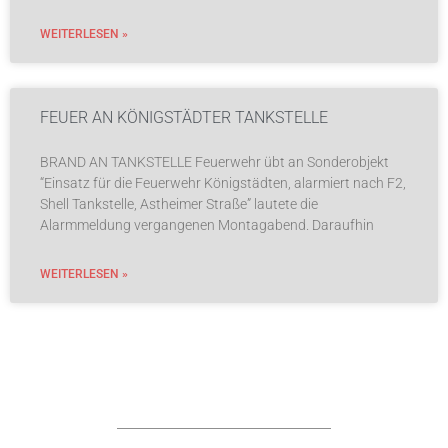
WEITERLESEN »
FEUER AN KÖNIGSTÄDTER TANKSTELLE
BRAND AN TANKSTELLE Feuerwehr übt an Sonderobjekt
“Einsatz für die Feuerwehr Königstädten, alarmiert nach F2,
Shell Tankstelle, Astheimer Straße” lautete die
Alarmmeldung vergangenen Montagabend. Daraufhin
WEITERLESEN »