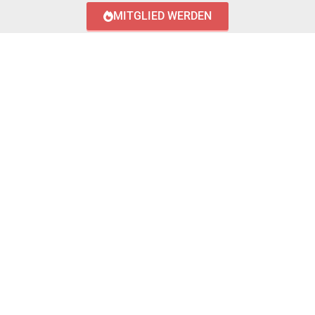
MITGLIED WERDEN
LOGIN WITH AZUREAD
Login with AzureAD
© 2023 FEUERWEHR KÖNIGSTÄDTEN
IMPRESSUM
DATENSCHUTZERKLÄRUNG