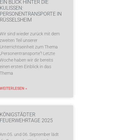
EIN BLICK HINTER DIE
KULISSEN:
PERSONENTRANSPORTE IN
RÜSSELSHEIM
Wir sind wieder zurück mit dem
zweiten Teil unserer
Unterrichtseinheit zum Thema
„Personentransporte“! Letzte
Woche haben wir dir bereits
einen ersten Einblick in das
Thema
WEITERLESEN »
KÖNIGSTÄDTER
FEUERWEHRTAGE 2025
Am 05. und 06. September lädt