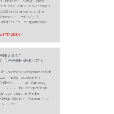
die Feuerwehr Königstädten
herzlich zu den Feuerwehrtagen
2025 ein! Es erwartet euch ein
Wochenende voller Spaß,
Unterhaltung und spannender
WEITERLESEN »
EINLADUNG:
GLÜHWEINABEND 2023
Die Feuerwehr Königstädten lädt
Euch herzlich zu unserem
Glühweinabend am Samstag,
11.02.2023, im Kirchgarten an
der Evangelischen Kirche
Königstädten ein. Wir starten ab
16:00 Uhr.