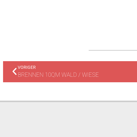
VORIGER
BRENNEN 10QM WALD / WIESE