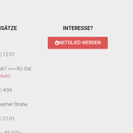
NSÄTZE
INTERESSE?
MITGLIED WERDEN
|
12:57
 A67 ==> RÜ Ost
 Auto
|
4:04
heimer Straße
|
21:01
--> AS GiGu