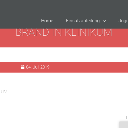
Home
Einsatzabteilung
Juge
BRAND IN KLINIKUM
04. Juli 2019
IKUM