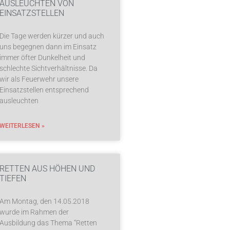
AUSLEUCHTEN VON
EINSATZSTELLEN
Die Tage werden kürzer und auch
uns begegnen dann im Einsatz
immer öfter Dunkelheit und
schlechte Sichtverhältnisse. Da
wir als Feuerwehr unsere
Einsatzstellen entsprechend
ausleuchten
WEITERLESEN »
RETTEN AUS HÖHEN UND
TIEFEN
Am Montag, den 14.05.2018
wurde im Rahmen der
Ausbildung das Thema “Retten