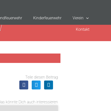
ndfeuerwehr
Kinderfeuerwehr
Verein
W
Kontakt
Teile diesen Beitrag
Das könnte Dich auch interessieren