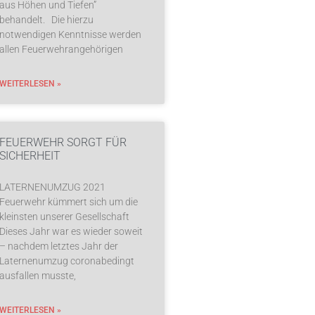
aus Höhen und Tiefen”
behandelt. Die hierzu
notwendigen Kenntnisse werden
allen Feuerwehrangehörigen
WEITERLESEN »
FEUERWEHR SORGT FÜR
SICHERHEIT
LATERNENUMZUG 2021
Feuerwehr kümmert sich um die
kleinsten unserer Gesellschaft
Dieses Jahr war es wieder soweit
– nachdem letztes Jahr der
Laternenumzug coronabedingt
ausfallen musste,
WEITERLESEN »