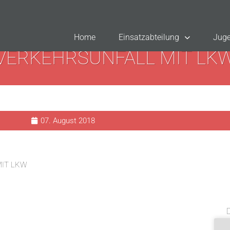
Home
Einsatzabteilung
Juge
VERKEHRSUNFALL MIT LK
07. August 2018
IT LKW