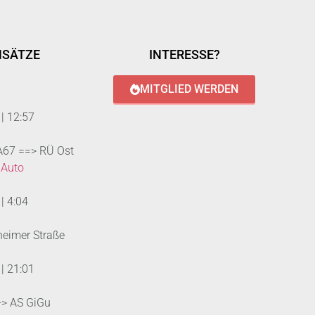
NSÄTZE
INTERESSE?
MITGLIED WERDEN
|
12:57
 A67 ==> RÜ Ost
 Auto
|
4:04
heimer Straße
|
21:01
--> AS GiGu