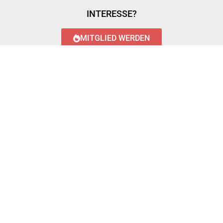
INTERESSE?
MITGLIED WERDEN
LOGIN WITH AZUREAD
Login with AzureAD
© 2023 FEUERWEHR KÖNIGSTÄDTEN