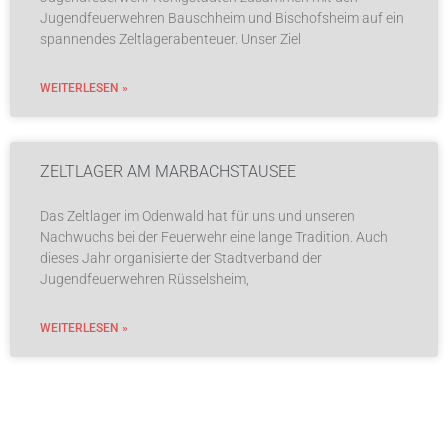
Jugendfeuerwehren Bauschheim und Bischofsheim auf ein
spannendes Zeltlagerabenteuer. Unser Ziel
WEITERLESEN »
ZELTLAGER AM MARBACHSTAUSEE
Das Zeltlager im Odenwald hat für uns und unseren
Nachwuchs bei der Feuerwehr eine lange Tradition. Auch
dieses Jahr organisierte der Stadtverband der
Jugendfeuerwehren Rüsselsheim,
WEITERLESEN »