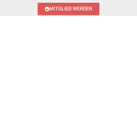
MITGLIED WERDEN
LOGIN WITH AZUREAD
Login with AzureAD
© 2023 FEUERWEHR KÖNIGSTÄDTEN
IMPRESSUM