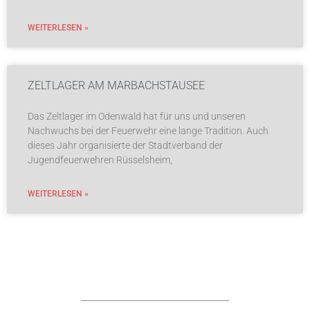
WEITERLESEN »
ZELTLAGER AM MARBACHSTAUSEE
Das Zeltlager im Odenwald hat für uns und unseren
Nachwuchs bei der Feuerwehr eine lange Tradition. Auch
dieses Jahr organisierte der Stadtverband der
Jugendfeuerwehren Rüsselsheim,
WEITERLESEN »