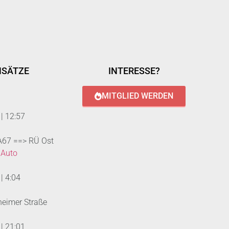
NSÄTZE
INTERESSE?
MITGLIED WERDEN
|
12:57
 A67 ==> RÜ Ost
 Auto
|
4:04
heimer Straße
|
21:01