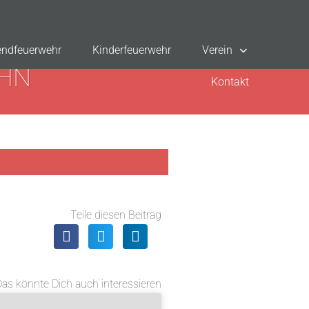
ndfeuerwehr
Kinderfeuerwehr
Verein
AHN
Kontakt
Teile diesen Beitrag
Das könnte Dich auch interessieren