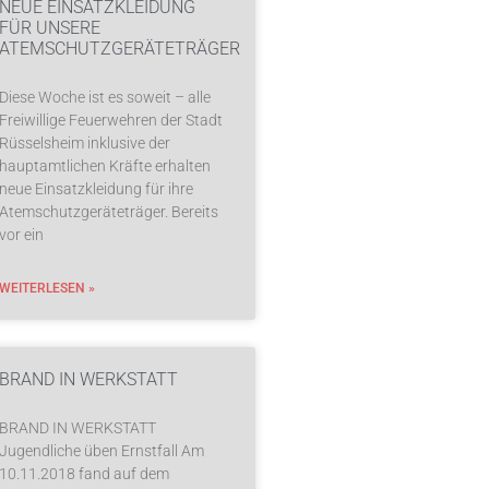
NEUE EINSATZKLEIDUNG
FÜR UNSERE
ATEMSCHUTZGERÄTETRÄGER
Diese Woche ist es soweit – alle
Freiwillige Feuerwehren der Stadt
Rüsselsheim inklusive der
hauptamtlichen Kräfte erhalten
neue Einsatzkleidung für ihre
Atemschutzgeräteträger. Bereits
vor ein
WEITERLESEN »
BRAND IN WERKSTATT
BRAND IN WERKSTATT
Jugendliche üben Ernstfall Am
10.11.2018 fand auf dem