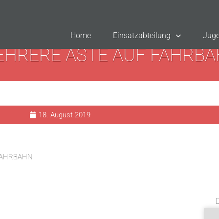
Home
Einsatzabteilung
Juge
HRERE ÄSTE AUF FAHRB
18. August 2019
FAHRBAHN