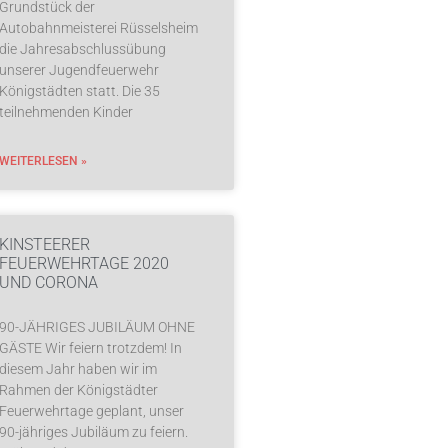
Grundstück der
Autobahnmeisterei Rüsselsheim
die Jahresabschlussübung
unserer Jugendfeuerwehr
Königstädten statt. Die 35
teilnehmenden Kinder
WEITERLESEN »
KINSTEERER
FEUERWEHRTAGE 2020
UND CORONA
90-JÄHRIGES JUBILÄUM OHNE
GÄSTE Wir feiern trotzdem! In
diesem Jahr haben wir im
Rahmen der Königstädter
Feuerwehrtage geplant, unser
90-jähriges Jubiläum zu feiern.