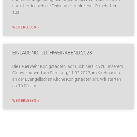
statt, bei der sich die Teilnehmer zahlreicher Ortschaften
aus
WEITERLESEN »
EINLADUNG: GLÜHWEINABEND 2023
Die Feuerwehr Königstädten lädt Euch herzlich zu unserem
Glühweinabend am Samstag, 11.02.2023, im Kirchgarten
an der Evangelischen Kirche Königstädten ein. Wir starten
ab 16:00 Uhr.
WEITERLESEN »