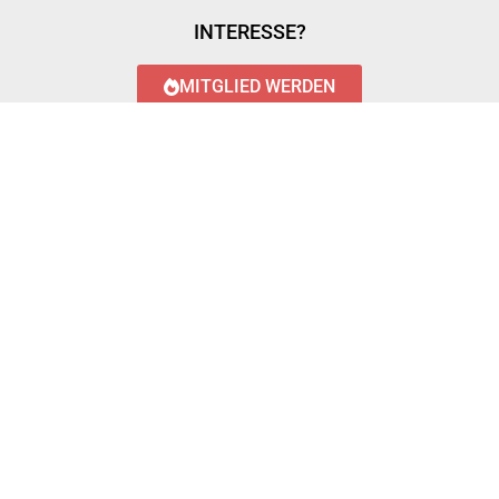
INTERESSE?
MITGLIED WERDEN
LOGIN WITH AZUREAD
Login with AzureAD
© 2023 FEUERWEHR KÖNIGSTÄDTEN