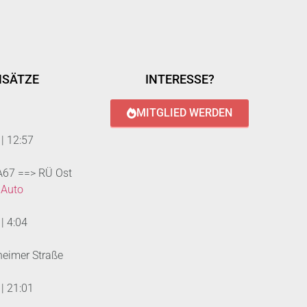
NSÄTZE
INTERESSE?
MITGLIED WERDEN
|
12:57
 A67 ==> RÜ Ost
 Auto
|
4:04
heimer Straße
|
21:01