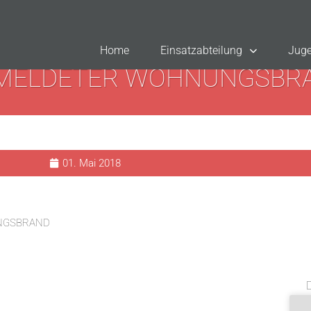
Home
Einsatzabteilung
Juge
MELDETER WOHNUNGSBR
01. Mai 2018
NGSBRAND