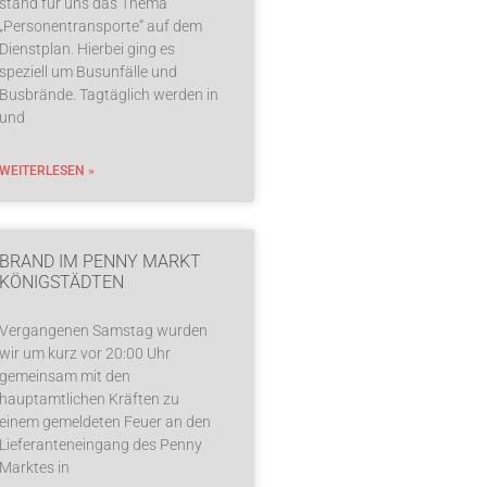
stand für uns das Thema
„Personentransporte“ auf dem
Dienstplan. Hierbei ging es
speziell um Busunfälle und
Busbrände. Tagtäglich werden in
und
WEITERLESEN »
BRAND IM PENNY MARKT
KÖNIGSTÄDTEN
Vergangenen Samstag wurden
wir um kurz vor 20:00 Uhr
gemeinsam mit den
hauptamtlichen Kräften zu
einem gemeldeten Feuer an den
Lieferanteneingang des Penny
Marktes in