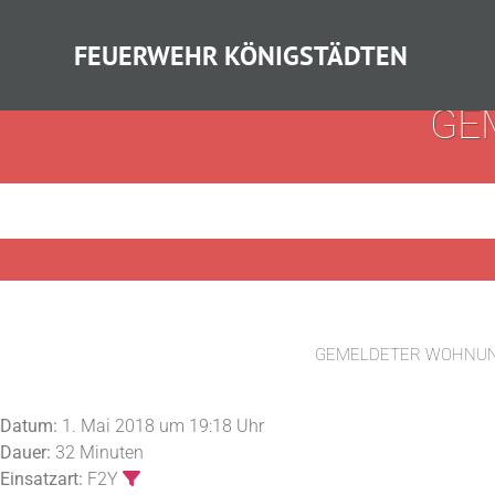
FEUERWEHR KÖNIGSTÄDTEN
GE
GEMELDETER WOHNU
Datum:
1. Mai 2018 um 19:18 Uhr
Dauer:
32 Minuten
Einsatzart:
F2Y