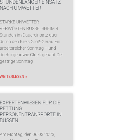
STUNDENLANGER EINSATZ
NACH UMWETTER
STARKE UNWETTER
VERWÜSTEN RÜSSELSHEIM 8
Stunden im Dauereinsatz quer
durch den Kreis Groß-Gerau Ein
arbeitsreicher Sonntag – und
doch irgendwie Glück gehabt Der
gestrige Sonntag
WEITERLESEN »
EXPERTENWISSEN FÜR DIE
RETTUNG:
PERSONENTRANSPORTE IN
BUSSEN
Am Montag, den 06.03.2023,