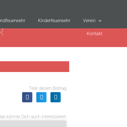
ndfeuerwehr
Kinderfeuerwehr
Verein
R
Kontakt
Teile diesen Beitrag
Das könnte Dich auch interessieren