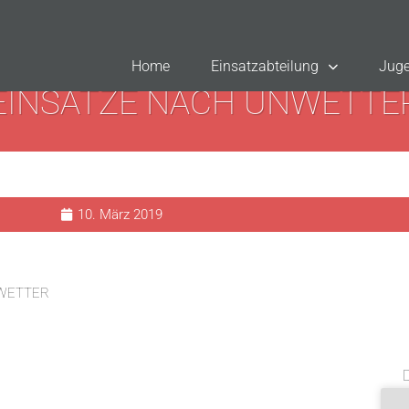
Home
Einsatzabteilung
Juge
EINSÄTZE NACH UNWETTE
10. März 2019
WETTER