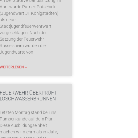
An der Stadtverbandssitzung im
April wurde Patrick Pötschick
(Jugendwart JF Königstädten)
als neuer
Stadtjugendfeuerwehrwart
vorgeschlagen. Nach der
Satzung der Feuerwehr
Rüsselsheim wurden die
Jugendwarte von
WEITERLESEN »
FEUERWEHR ÜBERPRÜFT
LÖSCHWASSERBRUNNEN
Letzten Montag stand bei uns
Pumpenkunde auf dem Plan.
Diese Ausbildungseinheit
machen wir mehrmals im Jahr,