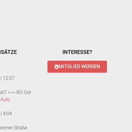
NSÄTZE
INTERESSE?
MITGLIED WERDEN
|
12:57
 A67 ==> RÜ Ost
 Auto
|
4:04
heimer Straße