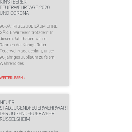
KINSTEERER
FEUERWEHRTAGE 2020
UND CORONA
90-JÄHRIGES JUBILÄUM OHNE
GÄSTE Wir feiern trotzdem! In
diesem Jahr haben wir im
Rahmen der Königstädter
Feuerwehrtage geplant, unser
90-jähriges Jubiläum zu feiern.
Während des
WEITERLESEN »
NEUER
STADJUGENDFEUERWEHRWART
DER JUGENDFEUERWEHR
RÜSSELSHEIM