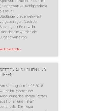
April wurde Patrick Pötschick
(Jugendwart JF Königstädten)
als neuer
Stadtjugendfeuerwehrwart
vorgeschlagen. Nach der
Satzung der Feuerwehr
Rüsselsheim wurden die
Jugendwarte von
WEITERLESEN »
RETTEN AUS HÖHEN UND
TIEFEN
Am Montag, den 14.05.2018
wurde im Rahmen der
Ausbildung das Thema “Retten
aus Höhen und Tiefen”
behandelt. Die hierzu