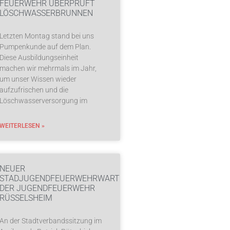
FEUERWEHR ÜBERPRÜFT
LÖSCHWASSERBRUNNEN
Letzten Montag stand bei uns
Pumpenkunde auf dem Plan.
Diese Ausbildungseinheit
machen wir mehrmals im Jahr,
um unser Wissen wieder
aufzufrischen und die
Löschwasserversorgung im
WEITERLESEN »
NEUER
STADJUGENDFEUERWEHRWART
DER JUGENDFEUERWEHR
RÜSSELSHEIM
An der Stadtverbandssitzung im