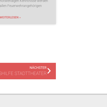
notwendigen Kenntnisse werden
allen Feuerwehrangehörigen
WEITERLESEN »
NÄCHSTER
SHILFE STADTTHEATER