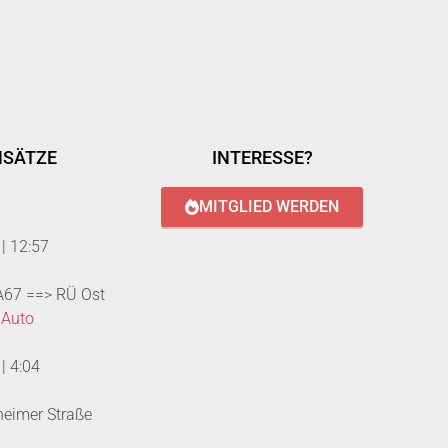
NSÄTZE
INTERESSE?
MITGLIED WERDEN
|
12:57
 A67 ==> RÜ Ost
 Auto
|
4:04
heimer Straße