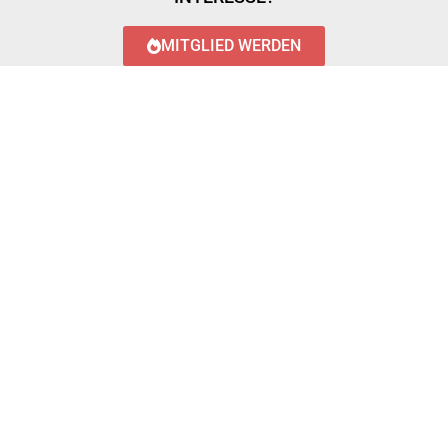
MITGLIED WERDEN
LOGIN WITH AZUREAD
Login with AzureAD
© 2023 FEUERWEHR KÖNIGSTÄDTEN
IMPRESSUM