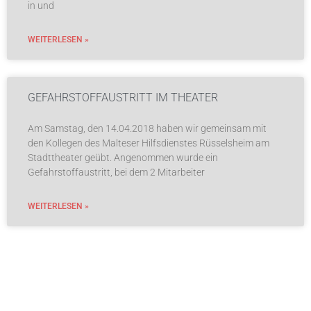
in und
WEITERLESEN »
GEFAHRSTOFFAUSTRITT IM THEATER
Am Samstag, den 14.04.2018 haben wir gemeinsam mit
den Kollegen des Malteser Hilfsdienstes Rüsselsheim am
Stadttheater geübt. Angenommen wurde ein
Gefahrstoffaustritt, bei dem 2 Mitarbeiter
WEITERLESEN »